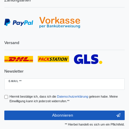
Versand
Newsletter
Newsletter
E-MAIL **
Honig
Hiermit bestätige ich, dass ich die
Daten­schutz­erklärung
gelesen habe. Meine
Einwilligung kann ich jederzeit widerrufen.**
Abonnieren
** Hierbei handelt es sich um ein Pflichtfeld.