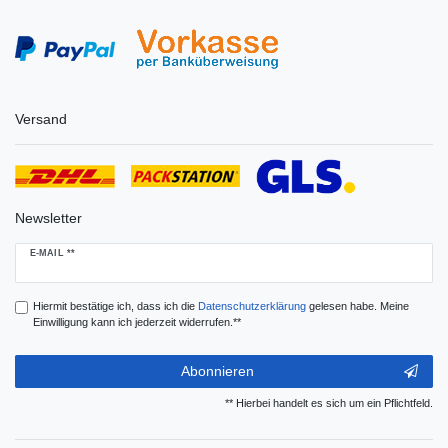
Versand
Newsletter
Newsletter
E-MAIL **
Honig
Hiermit bestätige ich, dass ich die
Daten­schutz­erklärung
gelesen habe. Meine
Einwilligung kann ich jederzeit widerrufen.**
Abonnieren
** Hierbei handelt es sich um ein Pflichtfeld.